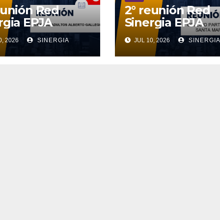
eunión Red
2° reunión Red
rgia EPJA
Sinergia EPJA
0, 2026
SINERGIA
JUL 10, 2026
SINERGI