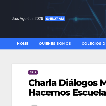
Saltar
al
contenido
Jue. Ago 6th, 2026
6:45:28 AM
HOME
QUIENES SOMOS
COLEGIOS D
EPJA
Charla Diálogos 
Hacemos Escuel