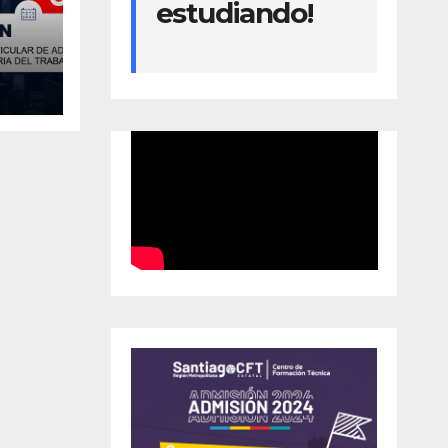
estudiando!
A