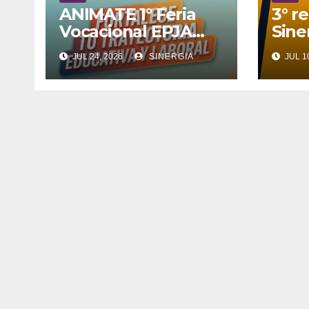
ANIMATE 1° Feria
3° r
Vocacional EPJA
Sine
2026
JUL 24, 2026
SINERGIA
JUL 1