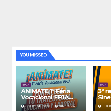
YOU MISSED
EPJA
EPJA
ANIMATE 1° Feria
3° r
Vocacional EPJA
Sine
2026
JULIO 24, 2026
SINERGIA
JULI