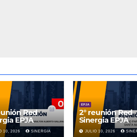
EPJA
eunión Red
2° reunión Red
rgia EPJA
Sinergia EPJA
O 10, 2026
SINERGIA
JULIO 10, 2026
SINE